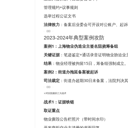
管理规约+议事规则
选举过程公证文书
法律效力
：备案后业委会可开设对公账户、起诉
️2023-2024年典型案例攻防
案例1：上海物业伪造业主签名阻挠筹备组
关键证据
：笔迹鉴定+通话录音证明物业胁迫业
结果
：物业经理被拘留15日，筹备组强制成立
案例2：街道办拖延备案被起诉
司法裁定
：街道办超期30日未备案，法院判决
⚔️对抗阻挠的三大战术
战术1：证据铁链
取证重点
物业撕毁公告栏照片（带时间水印）
开发商拒交业主清册的书面回复