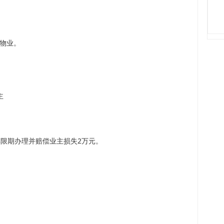
物业。
主
。
其限期办理并赔偿业主损失2万元。