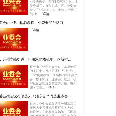
业委会微信小程序1.0开通功能：业
委会成立，办公系统申请。业委会
成立在线认领房源，参选，投票功
能;业…
「详情」
委会app使用视频教程，业委会平台助力…
「详情」
庆开州文峰街道：巧用双网格机制，创新推…
重庆市开州区文峰街道在基层治理
的实践中，网格员通过“线上+线
下”双网格机制，成为推动业主委员
会（以下简称：业委会）成立、破
解社区治理难题的重要力量。在开
州区文峰…
「详情」
委会改选没有候选人！浦东首个海选业委会…
过去，业委会成员选举一般采用在
候选人中等额或差额产生的方式。
但最近，在北蔡镇同福第一居民区