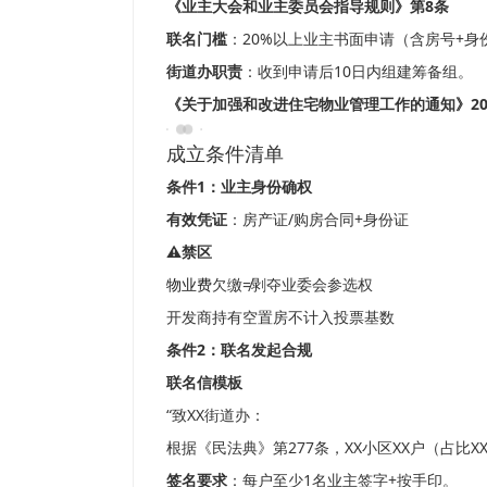
《业主大会和业主委员会指导规则》第8条
联名门槛
：20%以上业主书面申请（含房号+身
街道办职责
：收到申请后10日内组建筹备组。
《关于加强和改进住宅物业管理工作的通知》20
成立条件清单
条件1：业主身份确权
有效凭证
：房产证/购房合同+身份证
⚠️禁区
物业费
欠缴≠剥夺业委会参选权
开发商持有空置房不计入投票基数
条件2：联名发起合规
联名信模板
“致XX街道办：
根据《民法典》第277条，XX小区XX户（占比
签名要求
：每户至少1名业主签字+按手印。