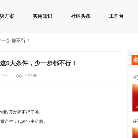
决方案
实用知识
社区头条
工作台
少一步都不行！
这5大条件，少一步都不行！
-10
22499
业
物业/
开发商
不得干涉。
选举产生，代表业主维权。
业