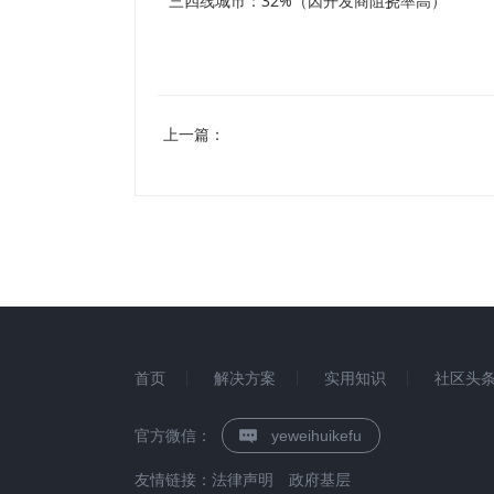
三四线城市：32%（因开发商阻挠率高）
上一篇：
首页
解决方案
实用知识
社区头
官方微信：
yeweihuikefu
友情链接：
法律声明
政府基层