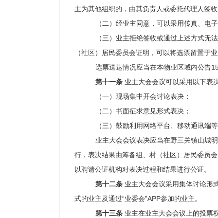
主为其他组织的，由其负责人或委托代理人签收
（二）经业主同意，可以采用传真、电子
（三）业主拒绝签收或通过上述方式无法
（社区）居民委员会证明，可以将选票留置于业
选票送达情况应当在本物业区域内公告
1
第十一条
业主大会会议可以采用以下表
（一）现场集中开会讨论表决；
（二）书面征求意见形式表决；
（三）鼓励利用网络平台、移动通讯端等
业主大会会议表决应当在野三关镇山城明
行，表决结果由筹备组、村（社区）居
民委员会
以聘请公证机构对表决过程和结果进行公证。
第十二条
业主大会会议采用集体讨论形
式的业主
及通过
“业委会”APP参加的业主
。
第十三条
业主在业主大会会议上的投票