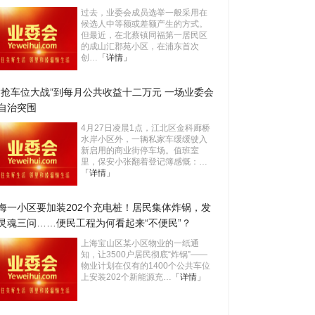
过去，业委会成员选举一般采用在
候选人中等额或差额产生的方式。
但最近，在北蔡镇同福第一居民区
的成山汇郡苑小区，在浦东首次
创…
「详情」
“抢车位大战”到每月公共收益十二万元 一场业委会
自治突围
4月27日凌晨1点，江北区金科廊桥
水岸小区外，一辆私家车缓缓驶入
新启用的商业街停车场。值班室
里，保安小张翻着登记簿感慨：…
「详情」
海一小区要加装202个充电桩！居民集体炸锅，发
灵魂三问……便民工程为何看起来“不便民”？
上海宝山区某小区物业的一纸通
知，让3500户居民彻底“炸锅”——
物业计划在仅有的1400个公共车位
上安装202个新能源充…
「详情」