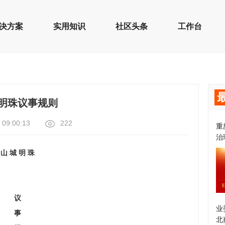
决方案
实用知识
社区头条
工作台
明珠议事规则
 09:00:13
222
重
治
山
城
明
珠
议
业
事
北