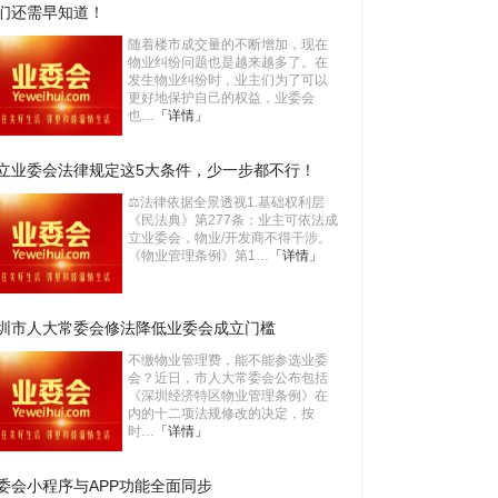
们还需早知道！
随着楼市成交量的不断增加，现在
物业纠纷问题也是越来越多了。在
发生物业纠纷时，业主们为了可以
更好地保护自己的权益，业委会
也…
「详情」
立业委会法律规定这5大条件，少一步都不行！
⚖️法律依据全景透视1.基础权利层
《民法典》第277条：业主可依法成
立业委会，物业/开发商不得干涉。
《物业管理条例》第1…
「详情」
圳市人大常委会修法降低业委会成立门槛
不缴物业管理费，能不能参选业委
会？近日，市人大常委会公布包括
《深圳经济特区物业管理条例》在
内的十二项法规修改的决定，按
时…
「详情」
委会小程序与APP功能全面同步