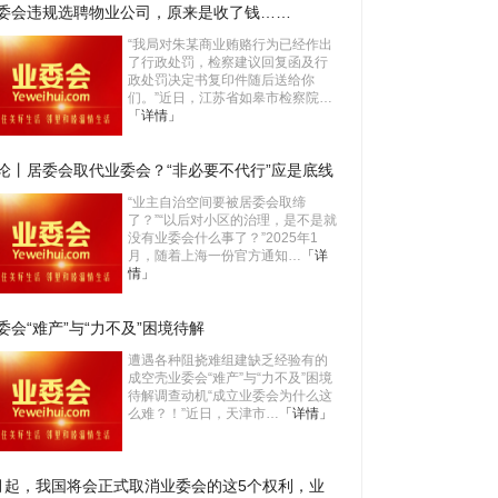
委会违规选聘物业公司，原来是收了钱……
“我局对朱某商业贿赂行为已经作出
了行政处罚，检察建议回复函及行
政处罚决定书复印件随后送给你
们。”近日，江苏省如皋市检察院…
「详情」
论丨居委会取代业委会？“非必要不代行”应是底线
“业主自治空间要被居委会取缔
了？”“以后对小区的治理，是不是就
没有业委会什么事了？”2025年1
月，随着上海一份官方通知…
「详
情」
委会“难产”与“力不及”困境待解
遭遇各种阻挠难组建缺乏经验有的
成空壳业委会“难产”与“力不及”困境
待解调查动机“成立业委会为什么这
么难？！”近日，天津市…
「详情」
月起，我国将会正式取消业委会的这5个权利，业